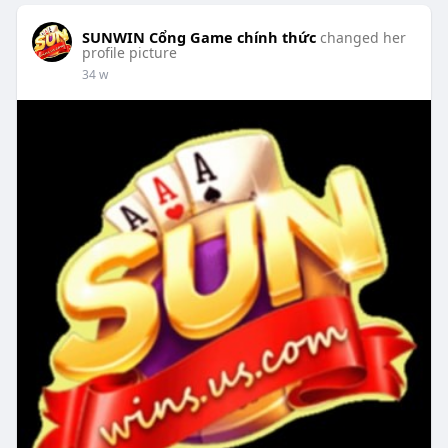
SUNWIN Cổng Game chính thức
changed her
profile picture
34 w