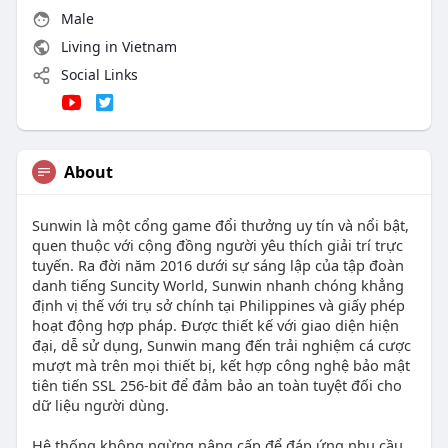
Male
Living in Vietnam
Social Links
About
Sunwin là một cổng game đổi thưởng uy tín và nổi bật,
quen thuộc với cộng đồng người yêu thích giải trí trực
tuyến. Ra đời năm 2016 dưới sự sáng lập của tập đoàn
danh tiếng Suncity World, Sunwin nhanh chóng khẳng
định vị thế với trụ sở chính tại Philippines và giấy phép
hoạt động hợp pháp. Được thiết kế với giao diện hiện
đại, dễ sử dụng, Sunwin mang đến trải nghiệm cá cược
mượt mà trên mọi thiết bị, kết hợp công nghệ bảo mật
tiên tiến SSL 256-bit để đảm bảo an toàn tuyệt đối cho
dữ liệu người dùng.
Hệ thống không ngừng nâng cấp để đáp ứng nhu cầu