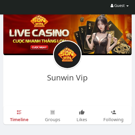
Guest
Sunwin Vip
Timeline
Groups
Likes
Following