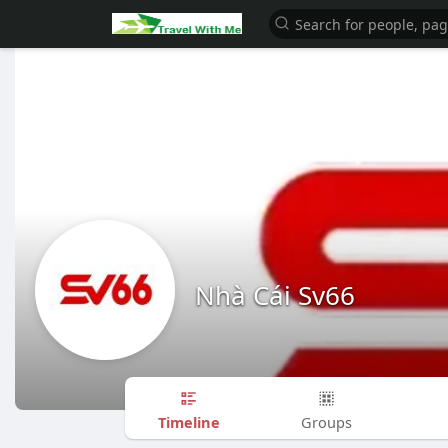
Nhà Cái Sv66
Timeline
Groups