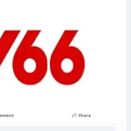
mment
Share