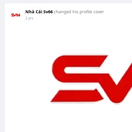
Nhà Cái Sv66
changed his profile cover
2 yrs