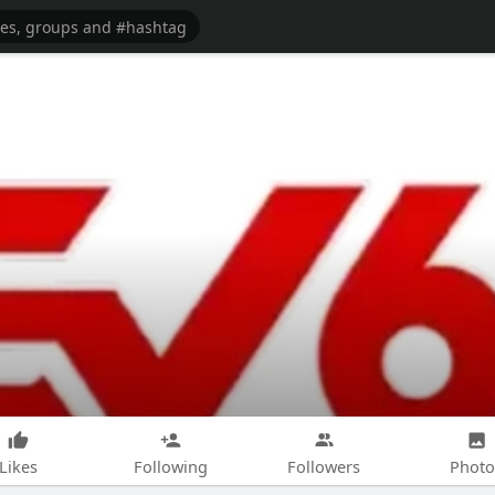
Likes
Following
Followers
Photo