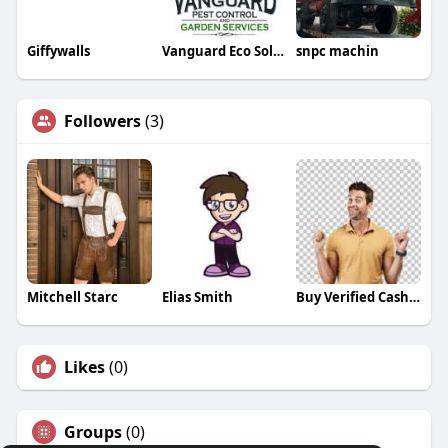
Giffywalls
Vanguard Eco Solutions
snpc machin
Followers
(3)
Mitchell Starc
Elias Smith
Buy Verified Cash App Accounts
Likes
(0)
Groups
(0)