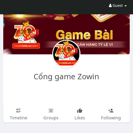
Guest
Cổng game Zowin
Timeline
Groups
Likes
Following