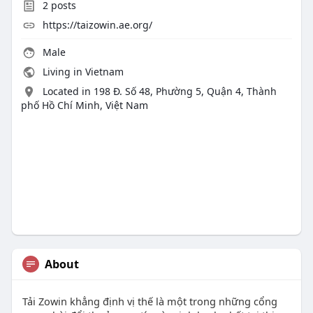
2
posts
https://taizowin.ae.org/
Male
Living in Vietnam
Located in 198 Đ. Số 48, Phường 5, Quận 4, Thành
phố Hồ Chí Minh, Việt Nam
About
Tải Zowin khẳng định vị thế là một trong những cổng