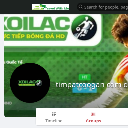
timpatcoogan com d
Groups
Timeline