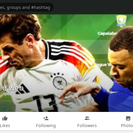
ie web
Likes
Following
Followers
Photo