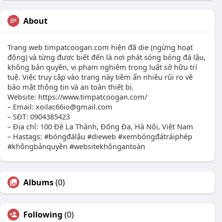
About
Trang web timpatcoogan.com hiện đã die (ngừng hoạt
động) và từng được biết đến là nơi phát sóng bóng đá lậu,
không bản quyền, vi phạm nghiêm trọng luật sở hữu trí
tuệ. Việc truy cập vào trang này tiềm ẩn nhiều rủi ro về
bảo mật thông tin và an toàn thiết bị.
Website: https://www.timpatcoogan.com/
– Email:
xoilac66io@gmail.com
– SĐT: 0904385423
– Địa chỉ: 100 Đê La Thành, Đống Đa, Hà Nội, Việt Nam
– Hastags: #bóngđálậu #dieweb #xembóngđátráiphép
#khôngbảnquyền #websitekhôngantoàn
Albums
(0)
Following
(0)