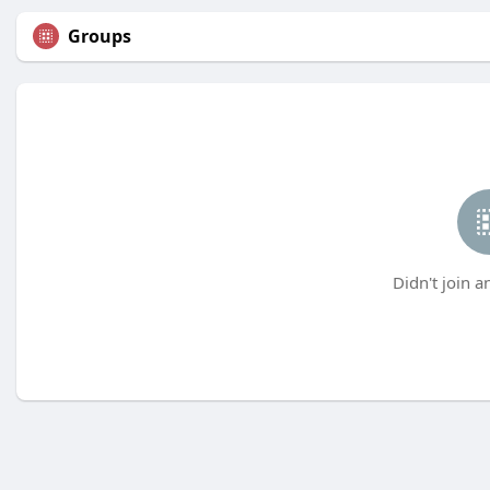
Groups
Didn't join a