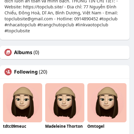
dịch luôn an toàn và minh bạch. THÔNG TIN CHI TIẾT: -
Website: https://topclub.site/ - Địa chỉ: 77 Nguyễn Đình
Chiểu, Đông Hoà, Dĩ An, Bình Dương, Việt Nam - Email:
topclubsite@gmail.com
- Hotline: 0914890452 #topclub
#nhacaitopclub #trangchutopclub #linkvaotopclub
#topclubsite
Albums
(0)
Following
(20)
tdtc09meuc
Madeleine Thorton
Omtogel