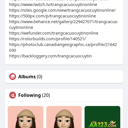
https://www.twitch.tv/trangcacuocuytinonline
https://sites.google.com/view/trangcacuocuytinonline/
https://500px.com/p/trangcacuocuytinonline
https://www.behance.net/gallery/229427071/trangcacuo
cuytinonline
https://wefunder.com/trangcacuocuytinonline
https://rotorbuilds.com/profile/140521/
https://photoclub.canadiangeographic.ca/profile/21642
030
https://backloggery.com/trangcacuocuytin
Albums
(0)
Following
(20)