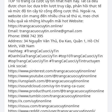
TOP 10 trang cá cược uy tín nhất hiện nay. Tất cả đều
được chọn lọc dựa trên lượt truy cập, phản hồi thực tế
và mức độ tin cậy từ cộng đồng cược thủ. Ngoài ra,
website còn mang đến nhiều chia sẻ thú vị, mẹo chơi
hiệu quả và những khuyến mãi hot Website:
https://trangcacuocuytin.online/
Email:
trangcacuocuytin.online@gmail.com
Phone: 0968 742 395
Address: 34 Nguyễn Văn Thủ, Đa Kao, Quận 1, Hồ Chí
Minh, Việt Nam
Hashtag: #TrangCaCuocUyTin
#DanhGiaTrangCaCuocUyTin #top10TrangCaCuocUyTin
#topTrangCaCuocUyTin #TrangCaCuocUyTintructuyen
Link social:
https://www.pinterest.com/trangcacuocuytinonline/
https://www.youtube.com/@trangcacuocuytinonline
https://unsplash.com/@trangcacuocuytinonline
https://soundcloud.com/uy-tin-trang-ca-cuoc
https://www.producthunt.com/@trangcacuocuytinonline
https://www.tumblr.com/trangcacuocuytinonline
https://x.com/uytinonline
https://issuu.com/trangcacuocuytinonline
https://www.reddit.com/user/trangcacuocuytinonli/