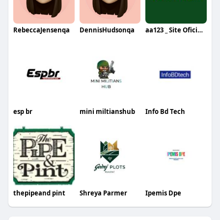
RebeccaJensenqa
DennisHudsonqa
aa123 _ Site Oficial de Apostas Online
esp br
mini miltianshub
Info Bd Tech
thepipeand pint
Shreya Parmer
Ipemis Dpe