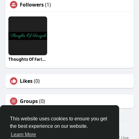
Followers
(1)
Thoughts Of Fariyah
Likes
(0)
Groups
(0)
This website uses cookies to ensure you get
the best experience on our website.
© 2026 Travel With Me
Learn More
Home
About
Contact Us
Privacy Policy
Terms of Use