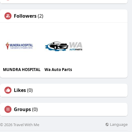
Followers
(2)
MUNDRA HOSPITAL
Wa Auto Parts
Likes
(0)
Groups
(0)
Language
© 2026 Travel With Me