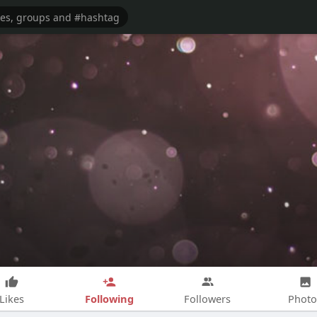
Following
Likes
Followers
Photo