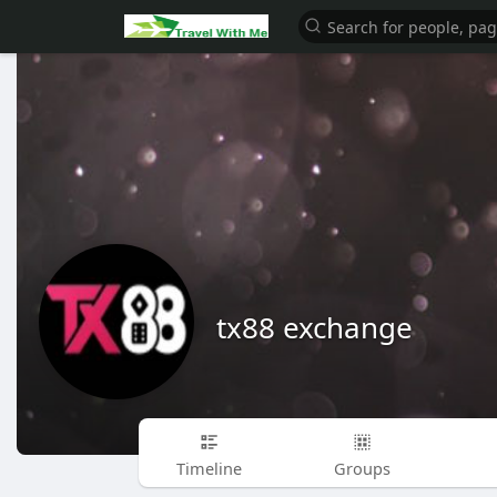
tx88 exchange
Timeline
Groups