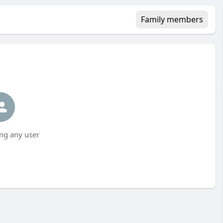
Family members
ng any user