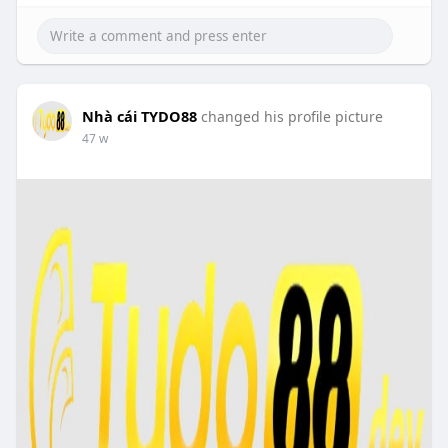
Nhà cái TYDO88
changed his profile picture
47 w