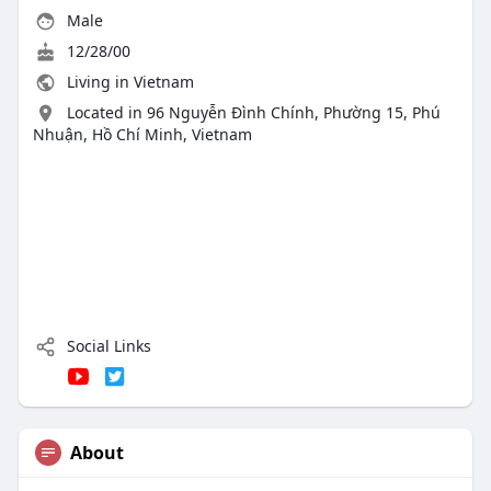
Male
12/28/00
Living in Vietnam
Located in 96 Nguyễn Đình Chính, Phường 15, Phú
Nhuận, Hồ Chí Minh, Vietnam
Social Links
About