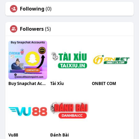
Following
(0)
Followers
(5)
Buy Snapchat Accounts
Tài Xỉu
ONBET COM
Vu88
Đánh Bài