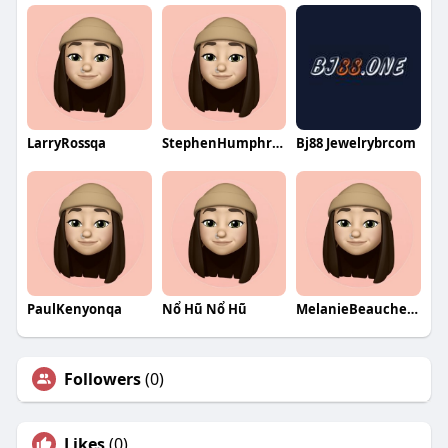
LarryRossqa
StephenHumphreyqa
Bj88 Jewelrybrcom
PaulKenyonqa
Nổ Hũ Nổ Hũ
MelanieBeaucheminqa
Followers
(0)
Likes
(0)