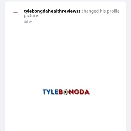
tylebongdahealthreviewss
changed his profile
picture
46 w