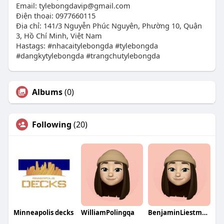
Email:
tylebongdavip@gmail.com
Điện thoại: 0977660115
Địa chỉ: 141/3 Nguyễn Phúc Nguyên, Phường 10, Quận
3, Hồ Chí Minh, Việt Nam
Hastags: #nhacaitylebongda #tylebongda
#dangkytylebongda #trangchutylebongda
Albums
(0)
Following
(20)
Minneapolis decks
WilliamPolingqa
BenjaminLiestmanqa