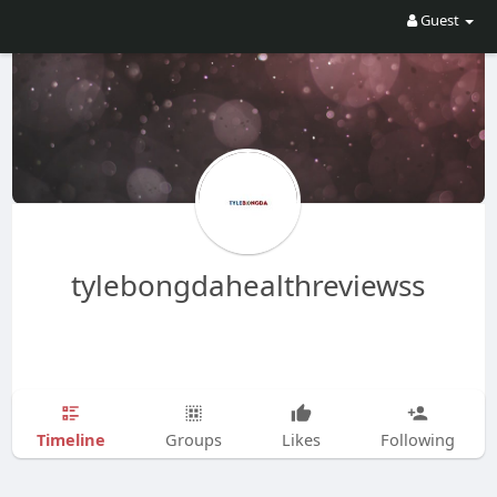
Guest
tylebongdahealthreviewss
Timeline
Groups
Likes
Following