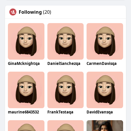
Following
(20)
GinaMcknightqa
DanielSanchezqa
CarmenDavisqa
maurine6843532
FrankTestaqa
DavidEvansqa