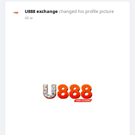
U888 exchange
changed his profile picture
40 w