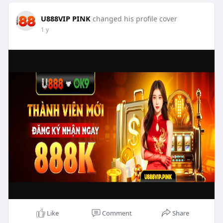
U888VIP PINK
changed his profile cover
1 y
Like
Comment
Share