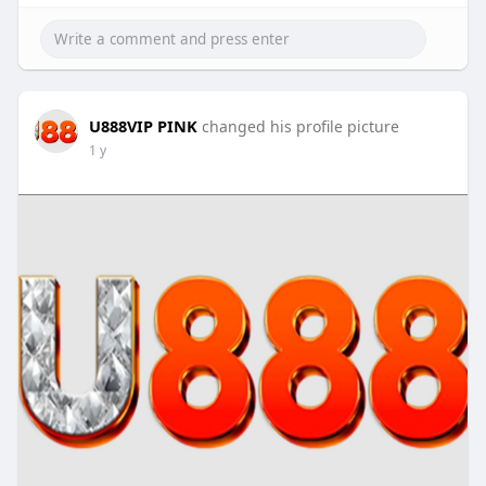
U888VIP PINK
changed his profile picture
1 y