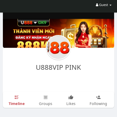
Guest
U888VIP PINK
Timeline
Groups
Likes
Following