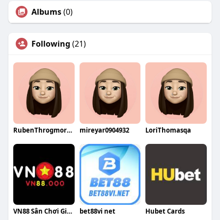
Albums
(0)
Following
(21)
RubenThrogmortonqa
mireyar0904932
LoriThomasqa
VN88 Sân Chơi Giải Trí Đẳng Cấp
bet88vi net
Hubet Cards