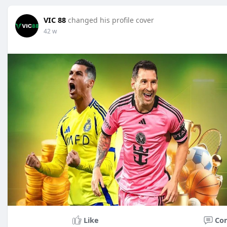
VIC 88
changed his profile cover
42 w
Like
Co