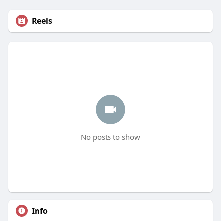
Reels
No posts to show
Info