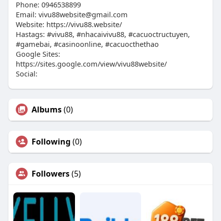
Phone: 0946538899
Email:
vivu88website@gmail.com
Website: https://vivu88.website/
Hastags: #vivu88, #nhacaivivu88, #cacuoctructuyen,
#gamebai, #casinoonline, #cacuocthethao
Google Sites:
https://sites.google.com/view/vivu88website/
Social:
Albums
(0)
Following
(0)
Followers
(5)