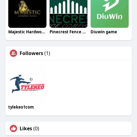
Majestic Hardwood Floors
Pinecrest Fence Company
Diuwin game
Followers
(1)
tylekeo1com
Likes
(0)