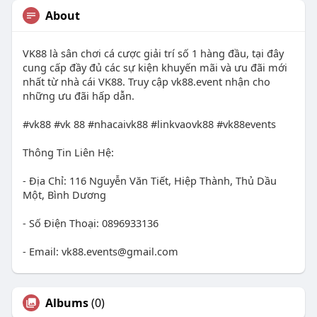
About
VK88 là sân chơi cá cược giải trí số 1 hàng đầu, tại đây
cung cấp đầy đủ các sự kiện khuyến mãi và ưu đãi mới
nhất từ nhà cái VK88. Truy cập vk88.event nhận cho
những ưu đãi hấp dẫn.
#vk88 #vk 88 #nhacaivk88 #linkvaovk88 #vk88events
Thông Tin Liên Hệ:
- Địa Chỉ: 116 Nguyễn Văn Tiết, Hiệp Thành, Thủ Dầu
Một, Bình Dương
- Số Điện Thoại: 0896933136
- Email:
vk88.events@gmail.com
Albums
(0)