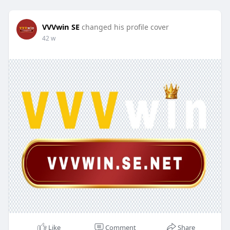
VVVwin SE
changed his profile cover
42 w
Like
Comment
Share