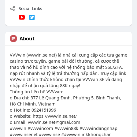
Social Links
About
VVVwin (vvvwin.se.net) là nhà cái cung cấp các tựa game
casino trực tuyến, game bài đổi thưởng, cá cược thể
thao và nổ hũ đỉnh cao với hệ thống bảo mật SSL/2FA,
nạp rút nhanh và tỷ lệ trả thưởng hấp dẫn. Truy cập link
VVVwin chính thức không chặn tại VVVwin SE và đăng
nhập để nhận quà tặng 88K ngay!
Thông tin liên hệ VVVwin:
o Địa chỉ: 377 Lê Quang Định, Phường 5, Bình Thạnh,
Hồ Chí Minh, Vietnam
o Hotline: 0924151996
o Website: https://vvvwin.se.net/
o Email:
vvvwin.se.net@gmai.com
#vvvwin #vvvwincom #vvvwin88k #vvvwindangnhap
#vvvwinsenet #vvvwinse ##vvvwinlinkkhongchan