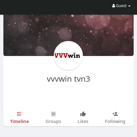
Guest
vvvwin tvn3
Timeline
Groups
Likes
Following