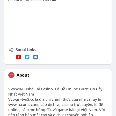
Social Links
About
VVVWIN - Nhà Cái Casino, Lô Đề Online Được Tin Cậy
Nhất Việt Nam
Vvvwin-tvn3.cc là địa chỉ chính thức của nhà cái uy tín
vvvwin.com, cung cấp dịch vụ casino trực tuyến, lô đề
online, cá cược bóng đá, và game bài tại Việt Nam. Với
nền tảng bảo mật cao và dịch vụ chuyên nghiệp,