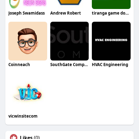
Joseph Swamidass
Andrew Robert
tiranga game download
Coinneach
SouthGate Companies
HVAC Engineering
vicwinsitecom
Likes
(0)