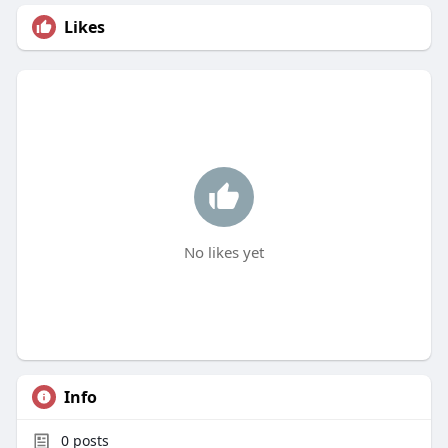
Likes
No likes yet
Info
0
posts