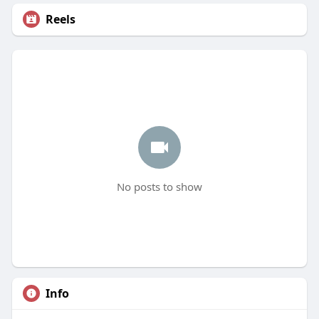
Reels
No posts to show
Info