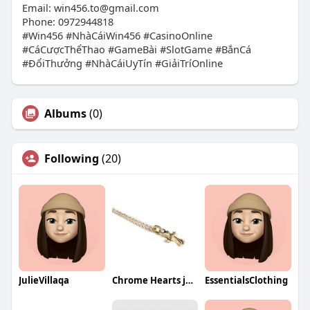
Email:
win456.to@gmail.com
Phone: 0972944818
#Win456 #NhàCáiWin456 #CasinoOnline
#CáCượcThểThao #GameBài #SlotGame #BắnCá
#ĐổiThưởng #NhàCáiUyTín #GiảiTríOnline
Albums
(0)
Following
(20)
JulieVillaqa
Chrome Hearts jewellery
EssentialsClothing