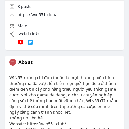
3
posts
https://win551.club/
Male
Social Links
About
WIN55 không chỉ đơn thuần là một thương hiệu bình
thường mà đã vượt lên trên mọi giới hạn để trở thành
điểm đến tin cậy cho hàng triệu người yêu thích game
cược. Với kho game đa dạng, dịch vụ chuyên nghiệp
cùng với hệ thống bảo mật vững chắc, WIN55 đã khẳng
định vị thế của mình trên thị trường cá cược online
ngày càng cạnh tranh khốc liệt.
Thông tin liên hệ:
Website: https://win551.club/