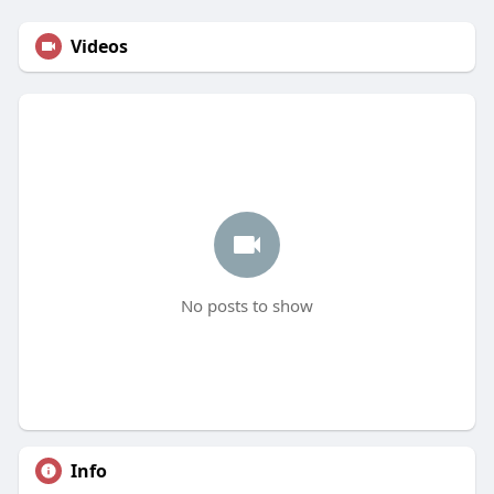
Videos
No posts to show
Info