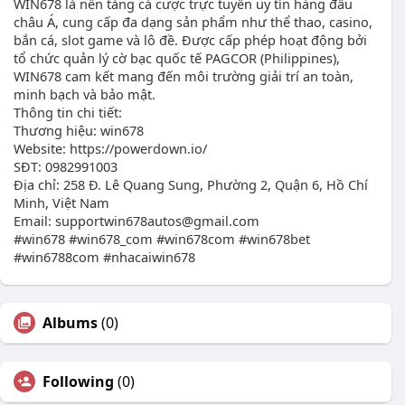
WIN678 là nền tảng cá cược trực tuyến uy tín hàng đầu
châu Á, cung cấp đa dạng sản phẩm như thể thao, casino,
bắn cá, slot game và lô đề. Được cấp phép hoạt động bởi
tổ chức quản lý cờ bạc quốc tế PAGCOR (Philippines),
WIN678 cam kết mang đến môi trường giải trí an toàn,
minh bạch và bảo mật.
Thông tin chi tiết:
Thương hiệu: win678
Website: https://powerdown.io/
SĐT: 0982991003
Địa chỉ: 258 Đ. Lê Quang Sung, Phường 2, Quận 6, Hồ Chí
Minh, Việt Nam
Email:
supportwin678autos@gmail.com
#win678 #win678_com #win678com #win678bet
#win6788com #nhacaiwin678
Albums
(0)
Following
(0)