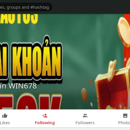
ín WIN678
Following
Likes
Followers
Photo