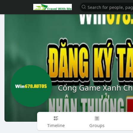
Cổng Game Xanh Ch
Timeline
Groups