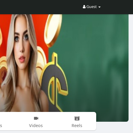
Guest
s
Videos
Reels