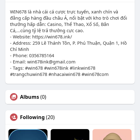
WIN678 là nhà cái cá cược trực tuyến, xanh chín và
đẳng cấp hàng đầu châu Á, nổi bật với kho trò chơi đổi
thưởng hấp dẫn: Casino, Thể Thao, Xổ Số, Bắn
Cá,...cùng tỷ lệ trả thưởng cực cao.
- Website: https://win678.ink/
- Address: 259 Lê Thánh Tôn, P. Phú Thuận, Quận 1, Hồ
Chí Minh
- Phone: 0356785164
- Email:
win678ink@gmail.com
- Tags: #win678 #win678ink #linkwin678
#trangchuwin678 #nhacaiwin678 #win678com
Albums
(0)
Following
(20)