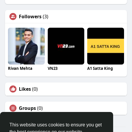
Followers
(3)
Rivan Mehta
VN23
A1 Satta King
Likes
(0)
Groups
(0)
This website uses cookies to ensure you get
the best experience on our website.