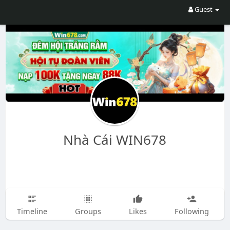
Guest
Nhà Cái WIN678
Timeline
Groups
Likes
Following