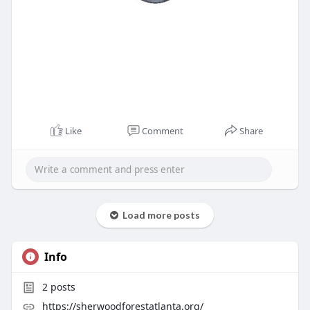
Like
Comment
Share
Load more posts
Info
2
posts
https://sherwoodforestatlanta.org/