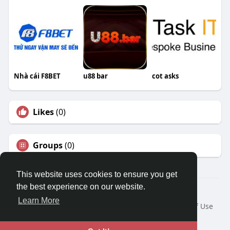
Nhà cái F8BET
u88 bar
cot asks
Likes
(0)
Groups
(0)
This website uses cookies to ensure you get
the best experience on our website.
© 2026 Travel With Me
Learn More
Home
About
Contact Us
Privacy Policy
Terms of Use
Request a Refund
Blog
Developers