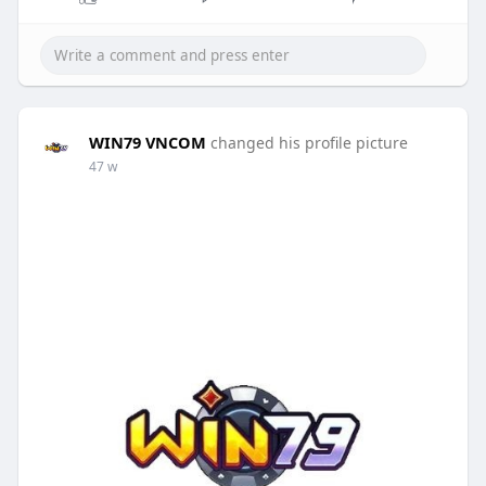
WIN79 VNCOM
changed his profile picture
47 w