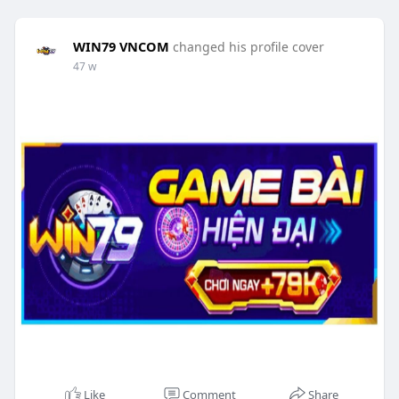
WIN79 VNCOM
changed his profile cover
47 w
Like
Comment
Share