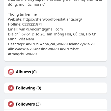
động, mọi lúc mọi nơi.
Thông tin liên hệ
Website: https://sherwoodforestatlanta.org/
Hotline: 0339225871
Email:
win79.vncom@gmail.com
Địa chỉ: 67-51 Đ số 26, Tân Thông Hội, Củ Chi, Hồ Chí
Minh, Việt Nam
Hashtags: #WIN79 #nha_cai_WIN79 #dangkyWIN79
#linkvaoWIN79 #casinoWIN79 #WIN79bet
#trangchuWIN79
Albums
(0)
Following
(0)
Followers
(3)