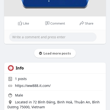
Like
Comment
Share
Load more posts
Info
1
posts
https://ww888.it.com/
Male
Located in 72 Bình Đáng, Binh Hoà, Thuận An, Bình
Dương 75000, Vietnam