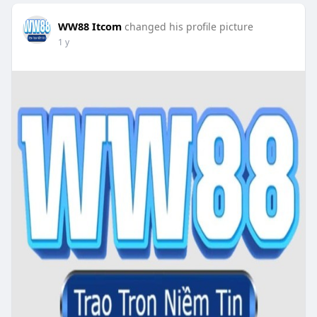
WW88 Itcom
changed his profile picture
1 y