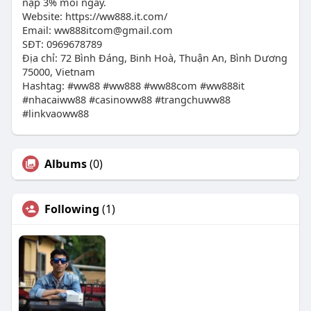
nạp 3% mỗi ngày.
Website: https://ww888.it.com/
Email:
ww888itcom@gmail.com
SĐT: 0969678789
Địa chỉ: 72 Bình Đáng, Binh Hoà, Thuận An, Bình Dương
75000, Vietnam
Hashtag: #ww88 #ww888 #ww88com #ww888it
#nhacaiww88 #casinoww88 #trangchuww88
#linkvaoww88
Albums
(0)
Following
(1)