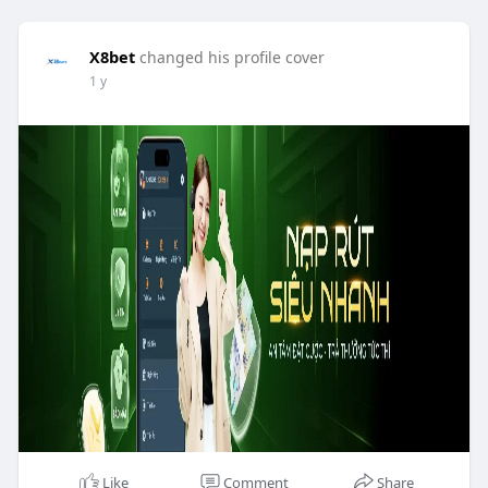
X8bet
changed his profile cover
1 y
Like
Comment
Share