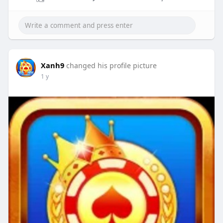
Xanh9
changed his profile picture
1 y