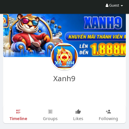
Guest
Xanh9
Timeline
Groups
Likes
Following