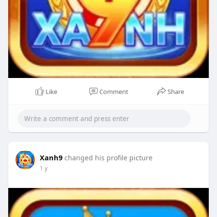
Like
Comment
Share
Xanh9
changed his profile picture
1 y