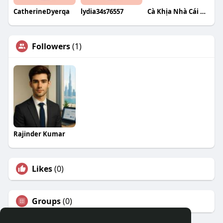
CatherineDyerqa
lydia34s76557
Cà Khịa Nhà Cái Cà Khịa
Followers
(1)
Rajinder Kumar
Likes
(0)
Groups
(0)