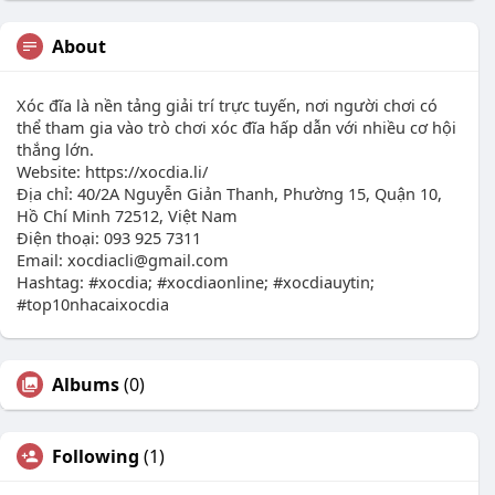
About
Xóc đĩa là nền tảng giải trí trực tuyến, nơi người chơi có
thể tham gia vào trò chơi xóc đĩa hấp dẫn với nhiều cơ hội
thắng lớn.
Website: https://xocdia.li/
Địa chỉ: 40/2A Nguyễn Giản Thanh, Phường 15, Quận 10,
Hồ Chí Minh 72512, Việt Nam
Điện thoại: 093 925 7311
Email:
xocdiacli@gmail.com
Hashtag: #xocdia; #xocdiaonline; #xocdiauytin;
#top10nhacaixocdia
Albums
(0)
Following
(1)