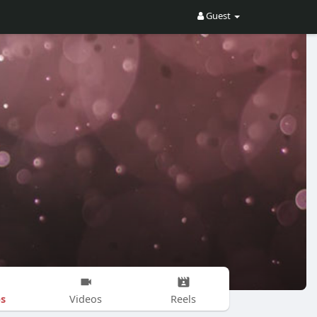
Guest
s
Videos
Reels