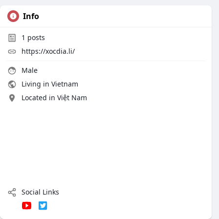
Info
1
posts
https://xocdia.li/
Male
Living in Vietnam
Located in Việt Nam
Social Links