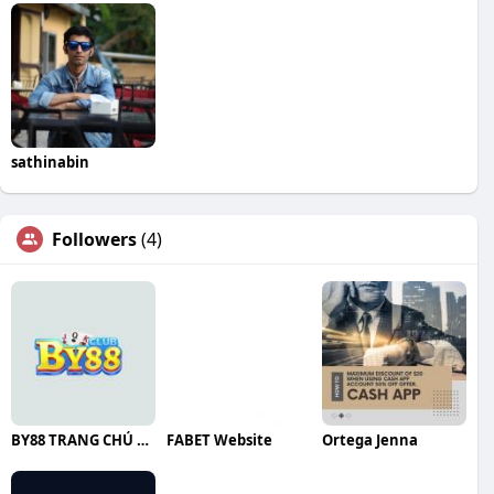
sathinabin
Followers
(4)
BY88 TRANG CHỦ ĐĂNG KÝ BY 88
FABET Website
Ortega Jenna