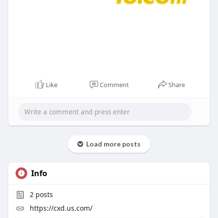
Like
Comment
Share
Load more posts
Info
2
posts
https://cxd.us.com/