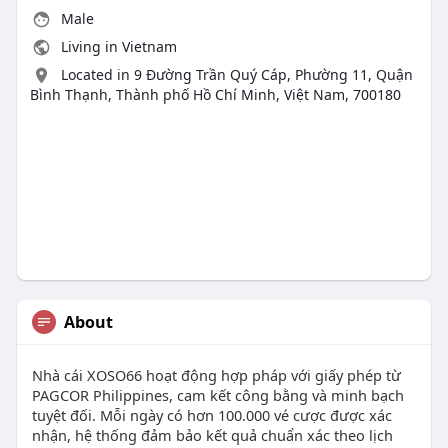
Male
Living in Vietnam
Located in 9 Đường Trần Quý Cáp, Phường 11, Quận
Bình Thạnh, Thành phố Hồ Chí Minh, Việt Nam, 700180
About
Nhà cái XOSO66 hoạt động hợp pháp với giấy phép từ
PAGCOR Philippines, cam kết công bằng và minh bạch
tuyệt đối. Mỗi ngày có hơn 100.000 vé cược được xác
nhận, hệ thống đảm bảo kết quả chuẩn xác theo lịch