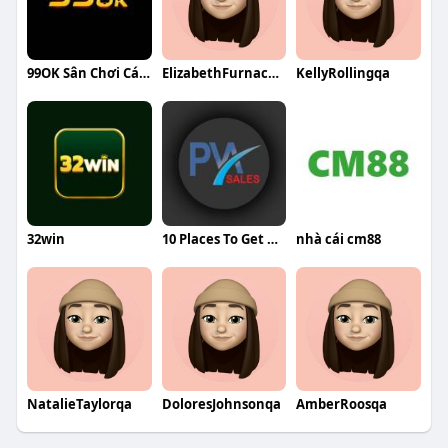
99OK Sân Chơi Cá Cược Đẳng Cấp Slot Nổ Hũ Bùng Nổ Casino Trực Tuyến
ElizabethFurnaceqa
KellyRollingqa
32win
10 Places To Get Deals On Buy Verified Binance Account
nhà cái cm88
NatalieTaylorqa
DoloresJohnsonqa
AmberRoosqa