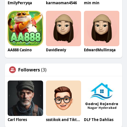
EmilyPerryqa
karmaoman4546
min min
AA888 Casino
Davidlewiy
EdwardMullinsqa
Followers
(3)
Carl Flores
ssstikok and Tiktok video Downloader
DLF The Dahlias