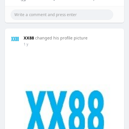
XX88
changed his profile picture
1 y