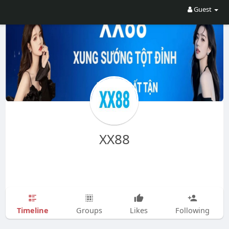
Guest
XX88
Timeline
Groups
Likes
Following