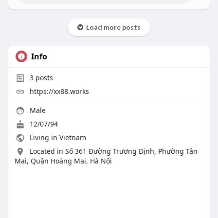
Load more posts
Info
3
posts
https://xx88.works
Male
12/07/94
Living in Vietnam
Located in Số 361 Đường Trương Định, Phường Tân
Mai, Quận Hoàng Mai, Hà Nội