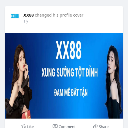
XX88
changed his profile cover
1 y
Like
Comment
Share