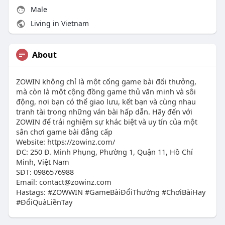
Male
Living in Vietnam
About
ZOWIN không chỉ là một cổng game bài đổi thưởng,
mà còn là một cộng đồng game thủ văn minh và sôi
động, nơi bạn có thể giao lưu, kết bạn và cùng nhau
tranh tài trong những ván bài hấp dẫn. Hãy đến với
ZOWIN để trải nghiệm sự khác biệt và uy tín của một
sân chơi game bài đẳng cấp
Website: https://zowinz.com/
ĐC: 250 Đ. Minh Phụng, Phường 1, Quận 11, Hồ Chí
Minh, Việt Nam
SĐT: 0986576988
Email:
contact@zowinz.com
Hastags: #ZOWWIN #GameBàiĐổiThưởng #ChơiBàiHay
#ĐổiQuàLiềnTay