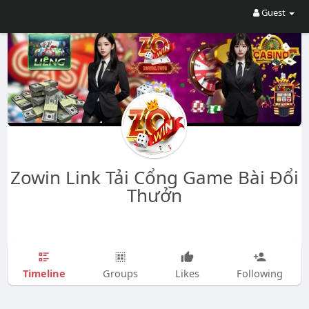
Guest
Zowin Link Tải Cổng Game Bài Đổi
Thưởn
Timeline
Groups
Likes
Following