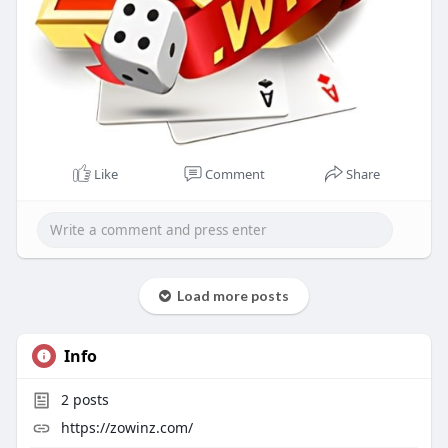
Like
Comment
Share
Load more posts
Info
2
posts
https://zowinz.com/