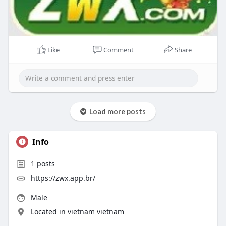
Like
Comment
Share
Load more posts
Info
1
posts
https://zwx.app.br/
Male
Located in vietnam vietnam