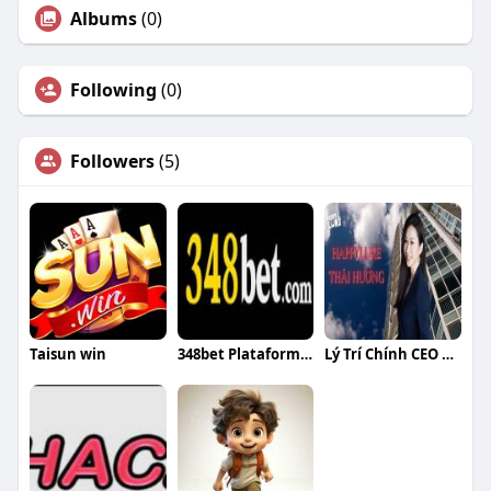
Albums
(0)
Following
(0)
Followers
(5)
Taisun win
348bet Plataforma Confiável de Apostas
Lý Trí Chính CEO của HAPPYLUKE