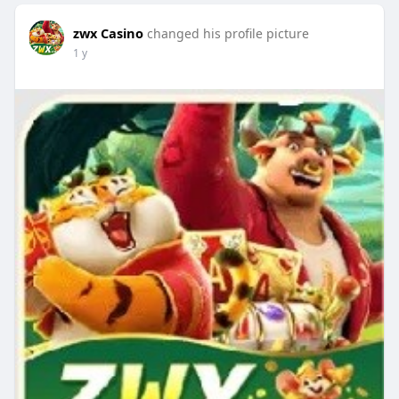
zwx Casino
changed his profile picture
1 y