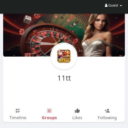
Guest
11tt
Groups
Timeline
Likes
Following