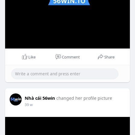
Like
Comment
Share
Nhà cái 56win
changed her profile picture
39 w