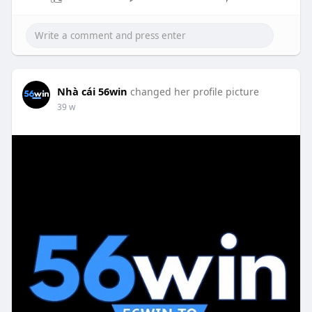
Nhà cái 56win
changed her profile picture
39 w