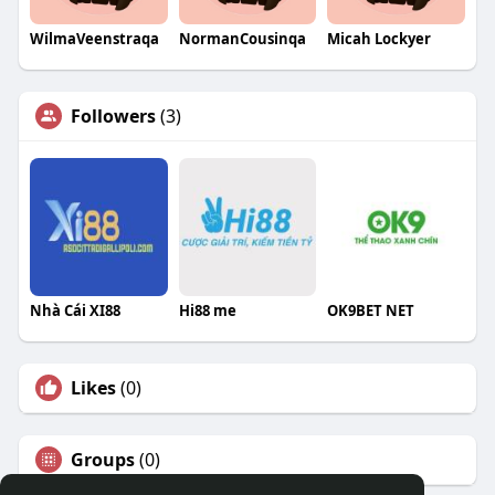
WilmaVeenstraqa
NormanCousinqa
Micah Lockyer
Followers
(3)
Nhà Cái XI88
Hi88 me
OK9BET NET
Likes
(0)
Groups
(0)