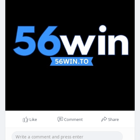
Like
Comment
Share