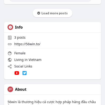
Load more posts
Info
3
posts
https://56win.to/
Female
Living in Vietnam
Social Links
About
56win là thương hiệu cá cược hợp pháp hàng đầu châu