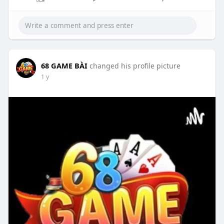
68 GAME BÀI
changed his profile picture
1 y