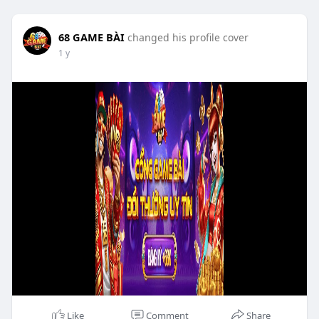
68 GAME BÀI
changed his profile cover
1 y
Like
Comment
Share