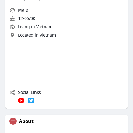
Male
12/05/00
Living in Vietnam
Located in vietnam
Social Links
About