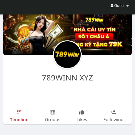
Guest
789WINN XYZ
Timeline
Groups
Likes
Following