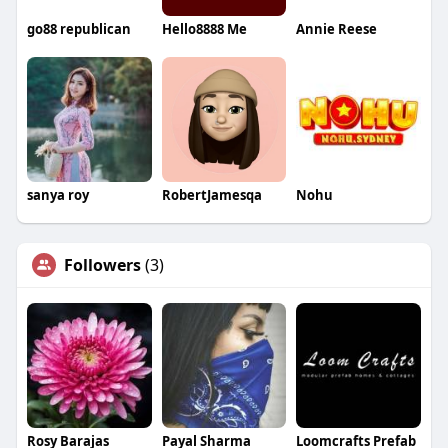
go88 republican
Hello8888 Me
Annie Reese
sanya roy
RobertJamesqa
Nohu
Followers
(3)
Rosy Barajas
Payal Sharma
Loomcrafts Prefab