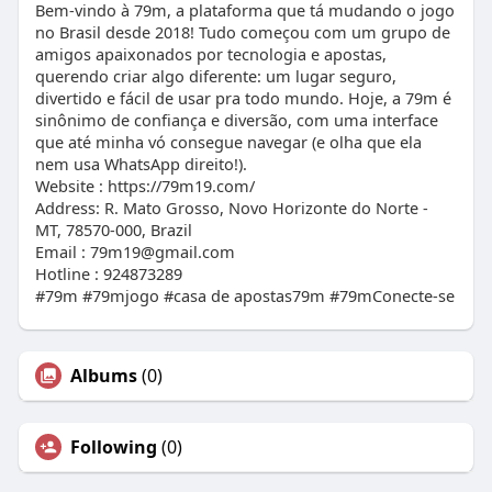
Bem-vindo à 79m, a plataforma que tá mudando o jogo
no Brasil desde 2018! Tudo começou com um grupo de
amigos apaixonados por tecnologia e apostas,
querendo criar algo diferente: um lugar seguro,
divertido e fácil de usar pra todo mundo. Hoje, a 79m é
sinônimo de confiança e diversão, com uma interface
que até minha vó consegue navegar (e olha que ela
nem usa WhatsApp direito!).
Website : https://79m19.com/
Address: R. Mato Grosso, Novo Horizonte do Norte -
MT, 78570-000, Brazil
Email :
79m19@gmail.com
Hotline : 924873289
#79m #79mjogo #casa de apostas79m #79mConecte-se
Albums
(0)
Following
(0)