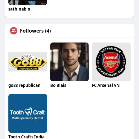
sathinabin
Followers
(4)
go88 republican
Bo Blais
FC Arsenal VN
Tooth Crafts India