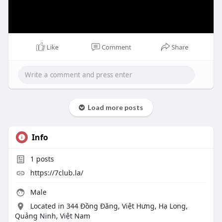
Like
Comment
Share
Load more posts
Info
1
posts
https://7club.la/
Male
Located in 344 Đồng Đăng, Việt Hưng, Hạ Long,
Quảng Ninh, Việt Nam