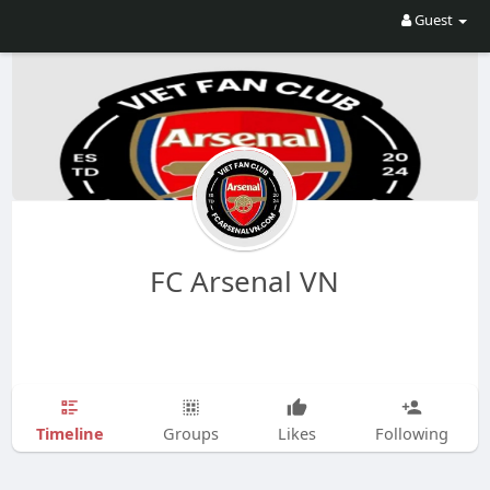
Guest
FC Arsenal VN
Timeline
Groups
Likes
Following