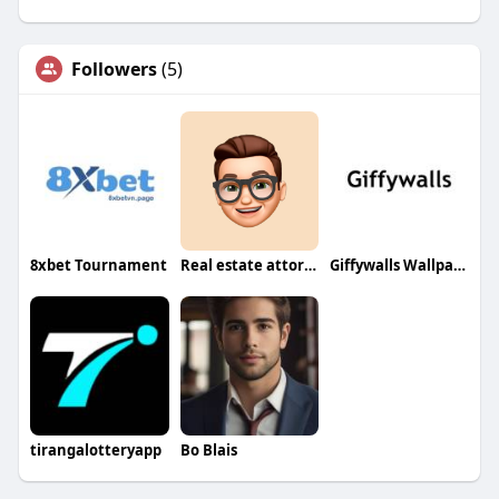
Followers
(5)
8xbet Tournament
Real estate attorney greenville
Giffywalls Wallpaper
tirangalotteryapp
Bo Blais