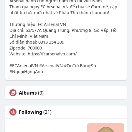
Arsenal dành cho người hâm mộ tại Việt Nam.
Tham gia ngay FC Arsenal VN để chia sẻ đam mê, cập
nhật tin tức mới nhất về Pháo Thủ thành London!
Thương hiệu: FC Arsenal VN
Địa chỉ: 53/577A Quang Trung, Phường 8, Gò Vấp, Hồ
Chí Minh, Việt Nam
Số điện thoại: 0313 354 309
Zipcode: 700000
Website: https://fcarsenalvn.com/
#FCArsenalVN #ArsenalVN #TinTứcBóngĐá
#NgoạiHạngAnh
Albums
(0)
Following
(21)