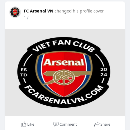
FC Arsenal VN
changed his profile cover
1 y
Like
Comment
Share