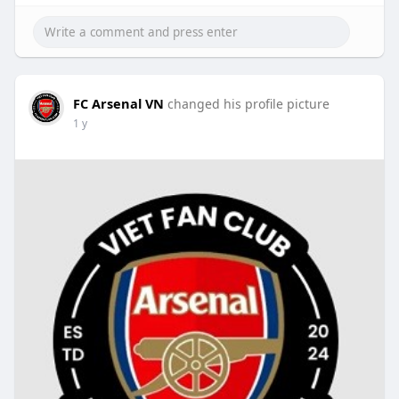
FC Arsenal VN
changed his profile picture
1 y