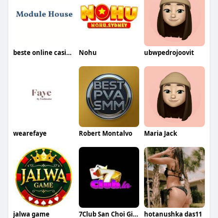
beste online casino ohne limit
Nohu
ubwpedrojoovit
wearefaye
Robert Montalvo
Maria Jack
jalwa game
7Club San Choi Giai Tri Dang Cap
hotanushka das11