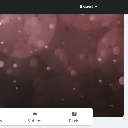
Guest
s
Videos
Reels