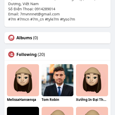
Dương, Việt Nam
Số Điện Thoại: 0914289014
Email:
7mvnnnet@gmail.com
#7m #7mcn #7m_cn #tyle7m #tyso7m
Albums
(0)
Following
(20)
MelissaHansenqa
Tom Robin
Xưởng In Đại Thành