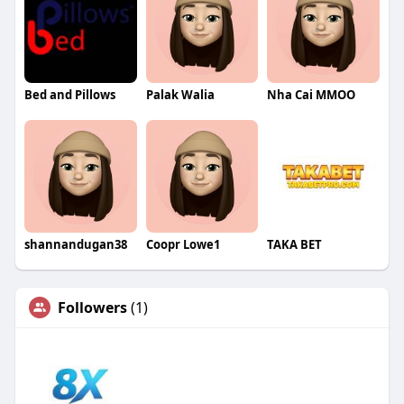
Bed and Pillows
Palak Walia
Nha Cai MMOO
shannandugan38
Coopr Lowe1
TAKA BET
Followers
(1)