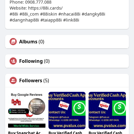
Phone: 0908.777.088
Website: https://88i.cards/
#88i #88i_com #88iskin #nhacai88i #dangky88i
#dangnhap88i #taiapp88i #link88i
Albums
(0)
Following
(0)
Followers
(5)
Buy Snapchat Accounts
Buy Verified Cash App Accounts
Buy Verified Cash App Accounts