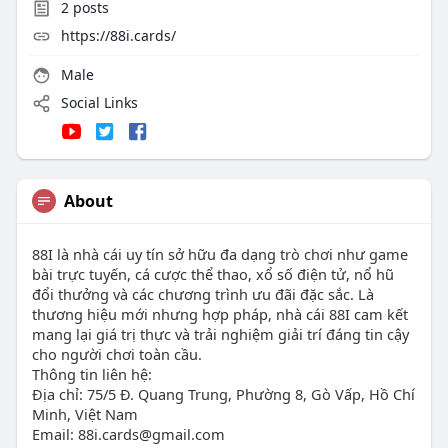
2
posts
https://88i.cards/
Male
Social Links
About
88I là nhà cái uy tín sở hữu đa dạng trò chơi như game
bài trực tuyến, cá cược thể thao, xổ số điện tử, nổ hũ
đổi thưởng và các chương trình ưu đãi đặc sắc. Là
thương hiệu mới nhưng hợp pháp, nhà cái 88I cam kết
mang lại giá trị thực và trải nghiệm giải trí đáng tin cậy
cho người chơi toàn cầu.
Thông tin liên hệ:
Địa chỉ: 75/5 Đ. Quang Trung, Phường 8, Gò Vấp, Hồ Chí
Minh, Việt Nam
Email:
88i.cards@gmail.com