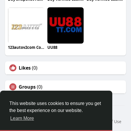
123autov2com Com
UU88
Likes
(0)
Groups
(0)
This website uses cookies to ensure you get
the best experience on our website.
© 2026 Travel With Me
Learn More
Home
About
Contact Us
Privacy Policy
Terms of Use
Request a Refund
Blog
Developers