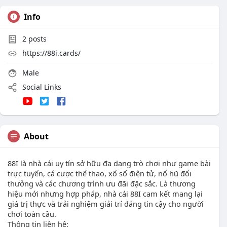
Info
2
posts
https://88i.cards/
Male
Social Links
About
88I là nhà cái uy tín sở hữu đa dạng trò chơi như game bài
trực tuyến, cá cược thể thao, xổ số điện tử, nổ hũ đổi
thưởng và các chương trình ưu đãi đặc sắc. Là thương
hiệu mới nhưng hợp pháp, nhà cái 88I cam kết mang lại
giá trị thực và trải nghiệm giải trí đáng tin cậy cho người
chơi toàn cầu.
Thông tin liên hệ: