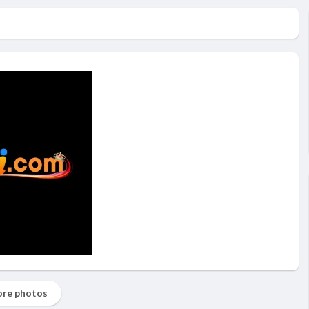
re photos