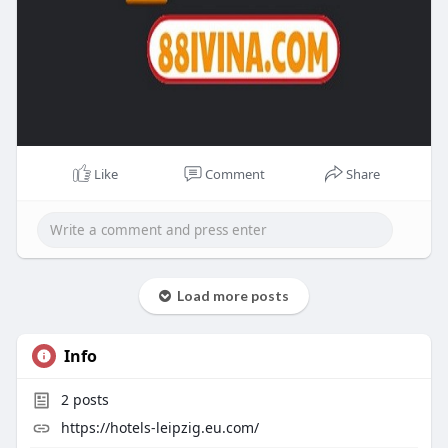
Like
Comment
Share
Load more posts
Info
2
posts
https://hotels-leipzig.eu.com/