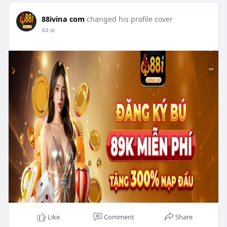
88ivina com
changed his profile cover
44 w
Like
Comment
Share