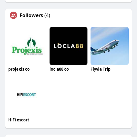
Followers
(4)
projexis co
locla88 co
Flyvia Trip
HiFi escort