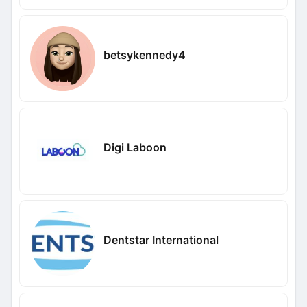
betsykennedy4
Digi Laboon
Dentstar International