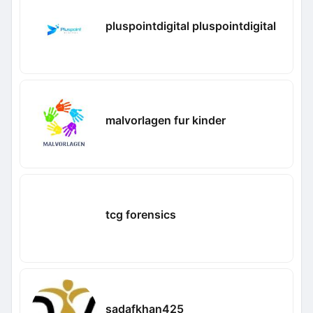
pluspointdigital pluspointdigital
malvorlagen fur kinder
tcg forensics
sadafkhan425