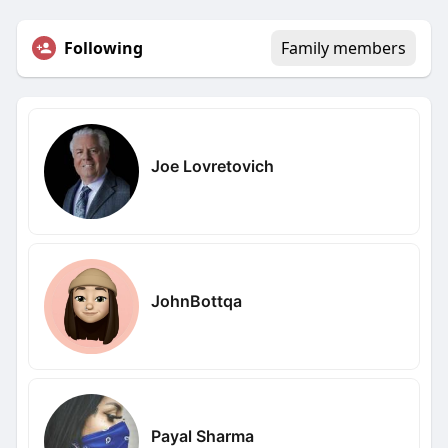
Following
Family members
Joe Lovretovich
JohnBottqa
Payal Sharma