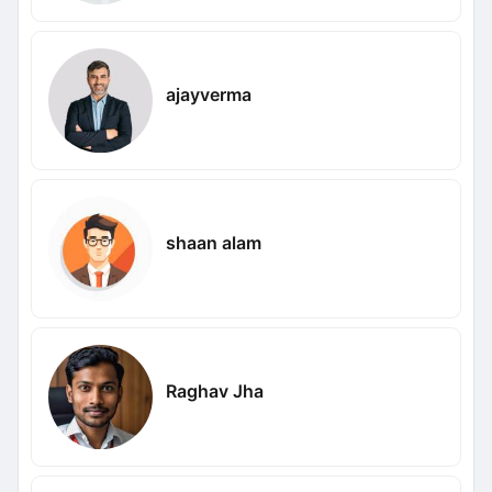
ajayverma
shaan alam
Raghav Jha