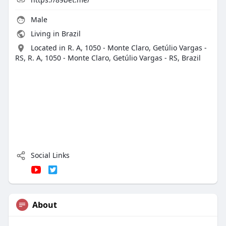
Male
Living in Brazil
Located in R. A, 1050 - Monte Claro, Getúlio Vargas -
RS, R. A, 1050 - Monte Claro, Getúlio Vargas - RS, Brazil
Social Links
About