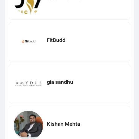
FitBudd
gia sandhu
Kishan Mehta