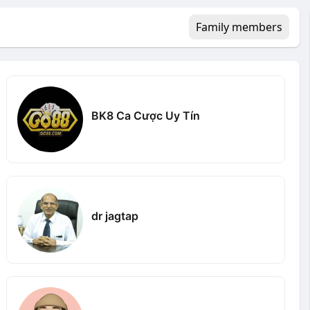
Family members
BK8 Ca Cược Uy Tín
dr jagtap