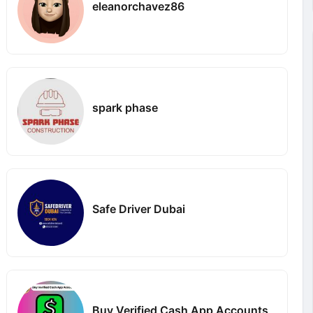
eleanorchavez86
spark phase
Safe Driver Dubai
Buy Verified Cash App Accounts