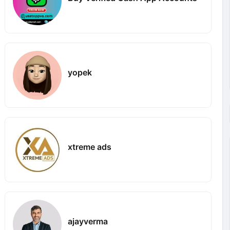
yopek
xtreme ads
ajayverma