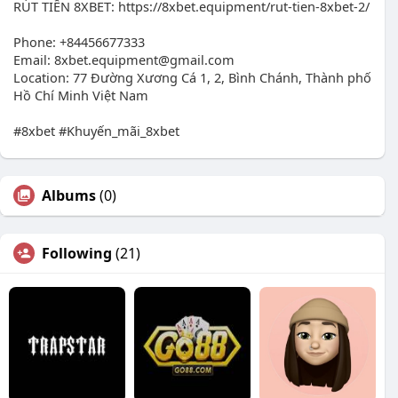
RÚT TIỀN 8XBET: https://8xbet.equipment/rut-tien-8xbet-2/
Phone: +84456677333
Email:
8xbet.equipment@gmail.com
Location: 77 Đường Xương Cá 1, 2, Bình Chánh, Thành phố
Hồ Chí Minh Việt Nam
#8xbet #Khuyến_mãi_8xbet
Albums
(0)
Following
(21)