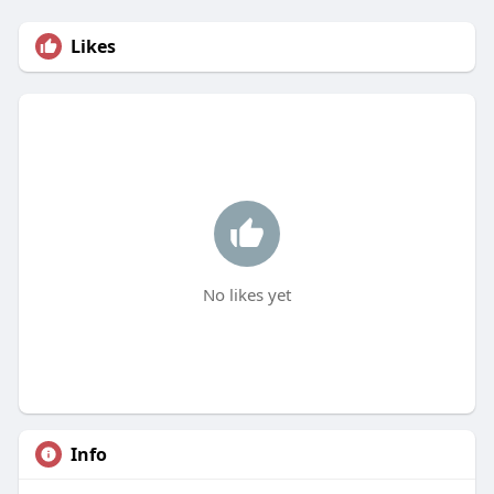
Likes
No likes yet
Info