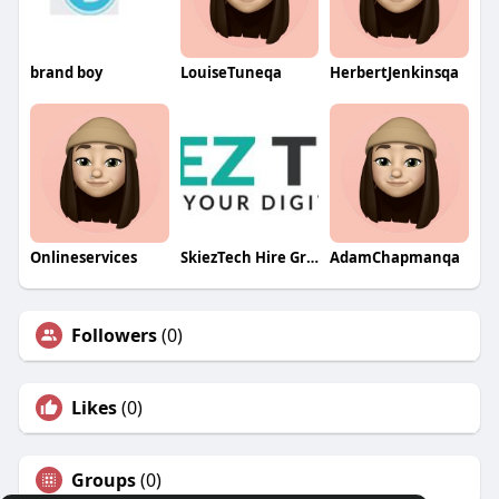
brand boy
LouiseTuneqa
HerbertJenkinsqa
Onlineservices
SkiezTech Hire Graphic Designers
AdamChapmanqa
Followers
(0)
Likes
(0)
Groups
(0)