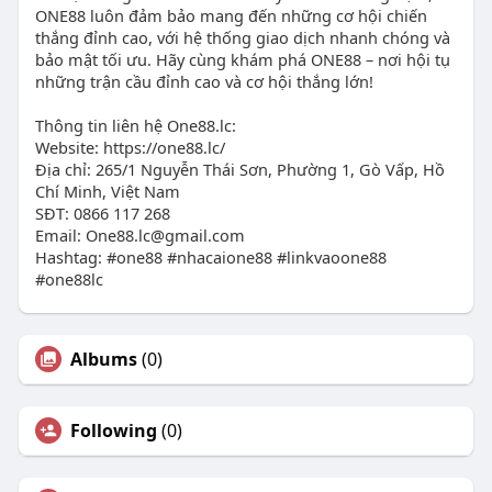
ONE88 luôn đảm bảo mang đến những cơ hội chiến
thắng đỉnh cao, với hệ thống giao dịch nhanh chóng và
bảo mật tối ưu. Hãy cùng khám phá ONE88 – nơi hội tụ
những trận cầu đỉnh cao và cơ hội thắng lớn!
Thông tin liên hệ One88.lc:
Website: https://one88.lc/
Địa chỉ: 265/1 Nguyễn Thái Sơn, Phường 1, Gò Vấp, Hồ
Chí Minh, Việt Nam
SĐT: 0866 117 268
Email:
One88.lc@gmail.com
Hashtag: #one88 #nhacaione88 #linkvaoone88
#one88lc
Albums
(0)
Following
(0)