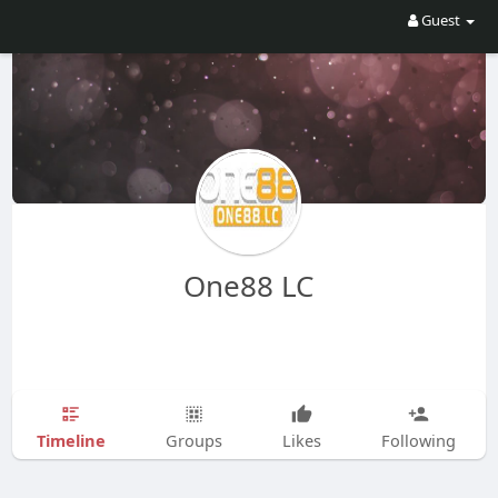
Guest
One88 LC
Timeline
Groups
Likes
Following