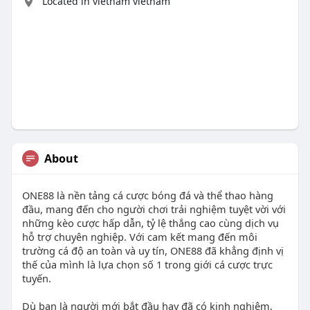
Located in vietnam vietnam
About
ONE88 là nền tảng cá cược bóng đá và thể thao hàng
đầu, mang đến cho người chơi trải nghiệm tuyệt vời với
những kèo cược hấp dẫn, tỷ lệ thắng cao cùng dịch vụ
hỗ trợ chuyên nghiệp. Với cam kết mang đến môi
trường cá độ an toàn và uy tín, ONE88 đã khẳng định vị
thế của mình là lựa chọn số 1 trong giới cá cược trực
tuyến.
Dù bạn là người mới bắt đầu hay đã có kinh nghiệm,