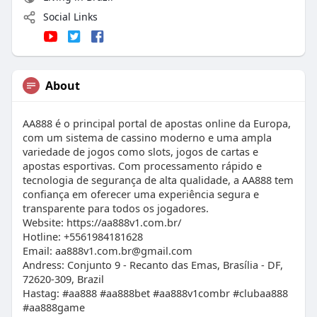
Social Links
About
AA888 é o principal portal de apostas online da Europa,
com um sistema de cassino moderno e uma ampla
variedade de jogos como slots, jogos de cartas e
apostas esportivas. Com processamento rápido e
tecnologia de segurança de alta qualidade, a AA888 tem
confiança em oferecer uma experiência segura e
transparente para todos os jogadores.
Website: https://aa888v1.com.br/
Hotline: +5561984181628
Email:
aa888v1.com.br@gmail.com
Andress: Conjunto 9 - Recanto das Emas, Brasília - DF,
72620-309, Brazil
Hastag: #aa888 #aa888bet #aa888v1combr #clubaa888
#aa888game