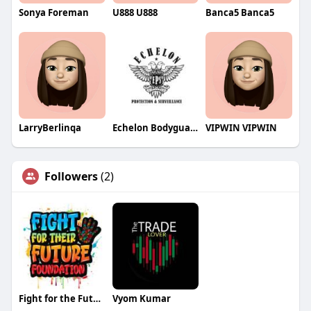
Sonya Foreman
U888 U888
Banca5 Banca5
LarryBerlinqa
Echelon Bodyguards
VIPWIN VIPWIN
Followers
(2)
Fight for the Future Foundation
Vyom Kumar